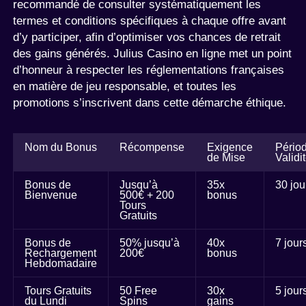
recommandé de consulter systématiquement les
termes et conditions spécifiques à chaque offre avant
d’y participer, afin d’optimiser vos chances de retrait
des gains générés. Julius Casino en ligne met un point
d’honneur à respecter les réglementations françaises
en matière de jeu responsable, et toutes les
promotions s’inscrivent dans cette démarche éthique.
Nom du Bonus
Récompense
Exigence
Pério
de Mise
Validi
Bonus de
Jusqu’à
35x
30 jou
Bienvenue
500€ + 200
bonus
Tours
Gratuits
Bonus de
50% jusqu’à
40x
7 jour
Rechargement
200€
bonus
Hebdomadaire
Tours Gratuits
50 Free
30x
5 jour
du Lundi
Spins
gains