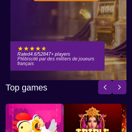
Rated
4.6
/
5
2847
+ players
Plébiscité par des milliers de joueurs
français
Top games