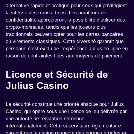
alternative rapide et pratique pour ceux qui privilégient
la vitesse des transactions. Les amateurs de
confidentialité apprécieront la possibilité d’utiliser des
crypto-monnaies, tandis que les joueurs plus
traditionnels peuvent opter pour les cartes bancaires
ou virements classiques. Cette diversité garantit que
personne n’est exclu de l’expérience Julius en ligne en
raison de contraintes liées aux moyens de paiement.
Licence et Sécurité de
Julius Casino
La sécurité constitue une priorité absolue pour Julius
Casino, qui opère sous une licence de jeu délivrée par
une autorité de régulation reconnue
internationalement. Cette supervision réglementaire
garantit que le casino respecte des normes strictes en