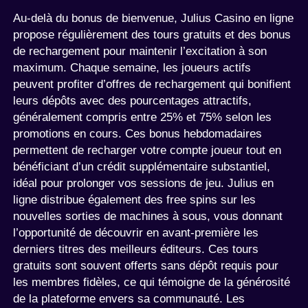
Au-delà du bonus de bienvenue, Julius Casino en ligne
propose régulièrement des tours gratuits et des bonus
de rechargement pour maintenir l’excitation à son
maximum. Chaque semaine, les joueurs actifs
peuvent profiter d’offres de rechargement qui bonifient
leurs dépôts avec des pourcentages attractifs,
généralement compris entre 25% et 75% selon les
promotions en cours. Ces bonus hebdomadaires
permettent de recharger votre compte joueur tout en
bénéficiant d’un crédit supplémentaire substantiel,
idéal pour prolonger vos sessions de jeu. Julius en
ligne distribue également des free spins sur les
nouvelles sorties de machines à sous, vous donnant
l’opportunité de découvrir en avant-première les
derniers titres des meilleurs éditeurs. Ces tours
gratuits sont souvent offerts sans dépôt requis pour
les membres fidèles, ce qui témoigne de la générosité
de la plateforme envers sa communauté. Les