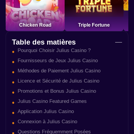
Play now
Play now
Chicken Road
Triple Fortune
Table des matières
Pourquoi Choisir Julius Casino ?
Fournisseurs de Jeux Julius Casino
Méthodes de Paiement Julius Casino
Licence et Sécurité de Julius Casino
Promotions et Bonus Julius Casino
Julius Casino Featured Games
Application Julius Casino
Connexion à Julius Casino
Questions Fréquemment Posées