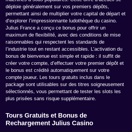
déploie généralement sur vos premiers dépôts,
permettant ainsi de multiplier votre capital de départ et
d’explorer l’impressionnante ludothèque du casino.
Julius France a conçu ce bonus pour offrir un
maximum de flexibilité, avec des conditions de mise
raisonnables qui respectent les standards de
l’industrie tout en restant accessibles. L’activation du
bonus de bienvenue est simple et rapide : il suffit de
créer votre compte, d’effectuer votre premier dépôt et
le bonus est crédité automatiquement sur votre
compte joueur. Les tours gratuits inclus dans le
package sont utilisables sur des titres soigneusement
sélectionnés, vous permettant de tester les slots les
plus prisées sans risque supplémentaire.
Tours Gratuits et Bonus de
Rechargement Julius Casino