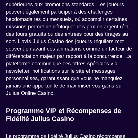
supérieures aux promotions standards. Les joueurs
peuvent également participer à des challenges
hebdomadaires ou mensuels, où accomplir certaines
missions permet de débloquer des prix en argent réel,
des tours gratuits ou des entrées pour des tirages au
sort. L’avis Julius Casino des joueurs réguliers met
souvent en avant ces animations comme un facteur de
différenciation majeur par rapport à la concurrence. La
plateforme communique ces offres spéciales via
newsletter, notifications sur le site et messages
personnalisés, garantissant que vous ne manquiez
jamais une opportunité de maximiser vos gains sur
Julius Online Casino.
Programme VIP et Récompenses de
Fidélité Julius Casino
Le programme de fidélité Julius Casino récompense