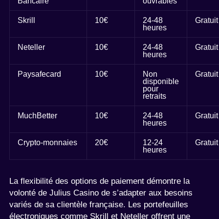
Bancaire
ouvrables
Skrill
10€
24-48
Gratuit
heures
Neteller
10€
24-48
Gratuit
heures
Paysafecard
10€
Non
Gratuit
disponible
pour
retraits
MuchBetter
10€
24-48
Gratuit
heures
Crypto-monnaies
20€
12-24
Gratuit
heures
La flexibilité des options de paiement démontre la
volonté de Julius Casino de s’adapter aux besoins
variés de sa clientèle française. Les portefeuilles
électroniques comme Skrill et Neteller offrent une