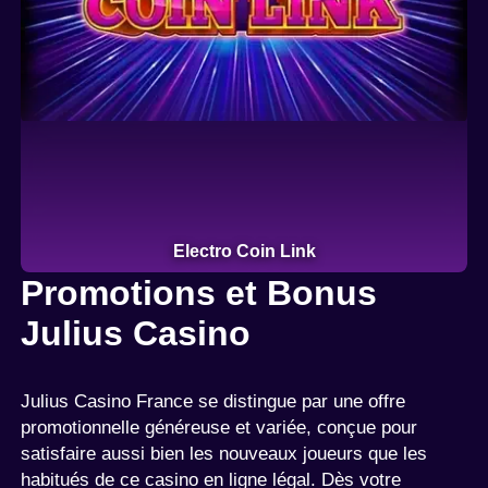
Play now
Electro Coin Link
Promotions et Bonus
Julius Casino
Julius Casino France se distingue par une offre
promotionnelle généreuse et variée, conçue pour
satisfaire aussi bien les nouveaux joueurs que les
habitués de ce casino en ligne légal. Dès votre