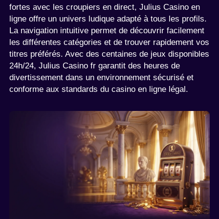
fortes avec les croupiers en direct, Julius Casino en
ligne offre un univers ludique adapté à tous les profils.
La navigation intuitive permet de découvrir facilement
les différentes catégories et de trouver rapidement vos
titres préférés. Avec des centaines de jeux disponibles
24h/24, Julius Casino fr garantit des heures de
divertissement dans un environnement sécurisé et
conforme aux standards du casino en ligne légal.