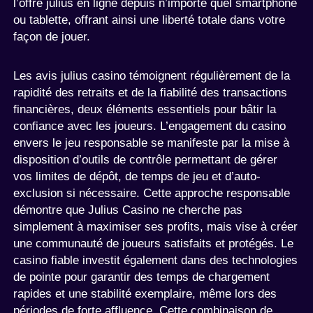
l’offre julius en ligne depuis n’importe quel smartphone
ou tablette, offrant ainsi une liberté totale dans votre
façon de jouer.
Les avis julius casino témoignent régulièrement de la
rapidité des retraits et de la fiabilité des transactions
financières, deux éléments essentiels pour bâtir la
confiance avec les joueurs. L’engagement du casino
envers le jeu responsable se manifeste par la mise à
disposition d’outils de contrôle permettant de gérer
vos limites de dépôt, de temps de jeu et d’auto-
exclusion si nécessaire. Cette approche responsable
démontre que Julius Casino ne cherche pas
simplement à maximiser ses profits, mais vise à créer
une communauté de joueurs satisfaits et protégés. Le
casino fiable investit également dans des technologies
de pointe pour garantir des temps de chargement
rapides et une stabilité exemplaire, même lors des
périodes de forte affluence. Cette combinaison de