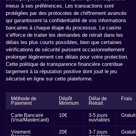
mieux à ses préférences. Les transactions sont
protégées par des protocoles de chiffrement avancés
qui garantissent la confidentialité de vos informations
bancaires à chaque étape du processus. Le casino
s’efforce de traiter les demandes de retrait dans les
délais les plus courts possibles, bien que certaines
vérifications de sécurité puissent occasionnellement
prolonger légèrement ces délais pour votre protection.
Cette politique de transparence financière contribue
largement à la réputation positive dont jouit le jeu
sécurisé en ligne sur cette plateforme.
Méthode de
Dépôt
Délai de
Frais
Paiement
Minimum
Retrait
Carte Bancaire
10€
3-5 jours
Gratuit
(Visa/Mastercard)
ouvrables
Virement
20€
3-7 jours
Gratuit