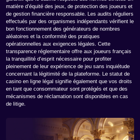
matière d’équité des jeux, de protection des joueurs et
de gestion financière responsable. Les audits réguliers
effectués par des organismes indépendants vérifient le
bon fonctionnement des générateurs de nombres
aléatoires et la conformité des pratiques
opérationnelles aux exigences légales. Cette
transparence réglementaire offre aux joueurs français
la tranquillité d’esprit nécessaire pour profiter
pleinement de leur expérience de jeu sans inquiétude
concernant la légitimité de la plateforme. Le statut de
casino en ligne légal signifie également que vos droits
en tant que consommateur sont protégés et que des
mécanismes de réclamation sont disponibles en cas
de litige.