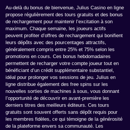
Au-delà du bonus de bienvenue, Julius Casino en ligne
propose régulièrement des tours gratuits et des bonus
de rechargement pour maintenir l’excitation à son
maximum. Chaque semaine, les joueurs actifs
peuvent profiter d’offres de rechargement qui bonifient
leurs dépôts avec des pourcentages attractifs,
généralement compris entre 25% et 75% selon les
promotions en cours. Ces bonus hebdomadaires
permettent de recharger votre compte joueur tout en
bénéficiant d’un crédit supplémentaire substantiel,
idéal pour prolonger vos sessions de jeu. Julius en
ligne distribue également des free spins sur les
nouvelles sorties de machines à sous, vous donnant
l’opportunité de découvrir en avant-première les
derniers titres des meilleurs éditeurs. Ces tours
gratuits sont souvent offerts sans dépôt requis pour
les membres fidèles, ce qui témoigne de la générosité
de la plateforme envers sa communauté. Les