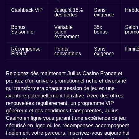
Cashback VIP
Jusqu’à 15%
Sans
Hebdo
des pertes
exigence
Bonus
Variable
35x
Selon
Saisonnier
selon
bonus
promo
événement
Récompense
Points
Sans
Illimit
Fidélité
convertibles
exigence
Rejoignez dès maintenant Julius Casino France et
profitez d’un univers promotionnel riche et diversifié
qui transformera chaque session de jeu en une
aventure potentiellement lucrative. Avec des offres
renouvelées régulièrement, un programme VIP
généreux et des conditions transparentes, Julius
Casino en ligne vous garantit une expérience de jeu
sécurisé en ligne où les récompenses accompagnent
fidèlement votre parcours. Inscrivez-vous aujourd’hui