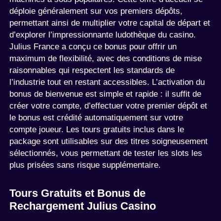
déploie généralement sur vos premiers dépôts,
permettant ainsi de multiplier votre capital de départ et
d’explorer l’impressionnante ludothèque du casino.
Julius France a conçu ce bonus pour offrir un
maximum de flexibilité, avec des conditions de mise
raisonnables qui respectent les standards de
l’industrie tout en restant accessibles. L’activation du
bonus de bienvenue est simple et rapide : il suffit de
créer votre compte, d’effectuer votre premier dépôt et
le bonus est crédité automatiquement sur votre
compte joueur. Les tours gratuits inclus dans le
package sont utilisables sur des titres soigneusement
sélectionnés, vous permettant de tester les slots les
plus prisées sans risque supplémentaire.
Tours Gratuits et Bonus de
Rechargement Julius Casino