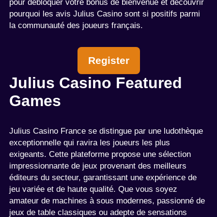
pour débloquer votre bonus de bienvenue et découvrir
pourquoi les avis Julius Casino sont si positifs parmi
la communauté des joueurs français.
Register
Julius Casino Featured
Games
Julius Casino France se distingue par une ludothèque
exceptionnelle qui ravira les joueurs les plus
exigeants. Cette plateforme propose une sélection
impressionnante de jeux provenant des meilleurs
éditeurs du secteur, garantissant une expérience de
jeu variée et de haute qualité. Que vous soyez
amateur de machines à sous modernes, passionné de
jeux de table classiques ou adepte de sensations