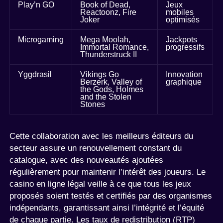
Play’n GO
Book of Dead,
Jeux
Reactoonz, Fire
mobiles
Joker
optimisés
Microgaming
Mega Moolah,
Jackpots
Immortal Romance,
progressifs
Thunderstruck II
Yggdrasil
Vikings Go
Innovation
Berzerk, Valley of
graphique
the Gods, Holmes
and the Stolen
Stones
Cette collaboration avec les meilleurs éditeurs du
secteur assure un renouvellement constant du
catalogue, avec des nouveautés ajoutées
régulièrement pour maintenir l’intérêt des joueurs. Le
casino en ligne légal veille à ce que tous les jeux
proposés soient testés et certifiés par des organismes
indépendants, garantissant ainsi l’intégrité et l’équité
de chaque partie. Les taux de redistribution (RTP)