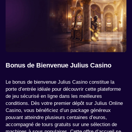
Bonus de Bienvenue Julius Casino
Le bonus de bienvenue Julius Casino constitue la
porte d’entrée idéale pour découvrir cette plateforme
de jeu sécurisé en ligne dans les meilleures
conditions. Dès votre premier dépôt sur Julius Online
Casino, vous bénéficiez d’un package généreux
pouvant atteindre plusieurs centaines d’euros,
accompagné de tours gratuits sur une sélection de
machines à sous populaires. Cette offre d’accueil se