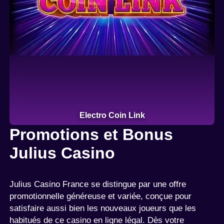
Play now
Electro Coin Link
Promotions et Bonus
Julius Casino
Julius Casino France se distingue par une offre
promotionnelle généreuse et variée, conçue pour
satisfaire aussi bien les nouveaux joueurs que les
habitués de ce casino en ligne légal. Dès votre