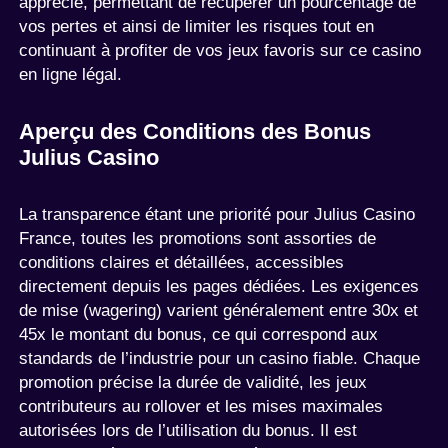
apprécié, permettant de récupérer un pourcentage de
vos pertes et ainsi de limiter les risques tout en
continuant à profiter de vos jeux favoris sur ce casino
en ligne légal.
Aperçu des Conditions des Bonus
Julius Casino
La transparence étant une priorité pour Julius Casino
France, toutes les promotions sont assorties de
conditions claires et détaillées, accessibles
directement depuis les pages dédiées. Les exigences
de mise (wagering) varient généralement entre 30x et
45x le montant du bonus, ce qui correspond aux
standards de l’industrie pour un casino fiable. Chaque
promotion précise la durée de validité, les jeux
contributeurs au rollover et les mises maximales
autorisées lors de l’utilisation du bonus. Il est